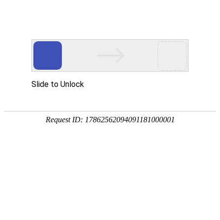
首页
产品中心
园林灌溉设备
农业灌溉设备
运动场灌溉设备
高压造雾设备
新闻中心
公司动态
行业动态
关于我们
案例中心
联系我们
搜索
您当前的位置
：
首页
>
产品中心
>
园林灌溉设备
>
园林散射喷
头
返回
产品导航