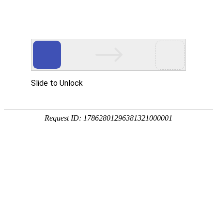
首页
产品中心
园林灌溉设备
农业灌溉设备
运动场灌溉设备
高压造雾设备
新闻中心
公司动态
行业动态
关于我们
案例中心
联系我们
搜索
您当前的位置
：
首页
>
产品中心
>
园林灌溉设备
>
园林电磁阀
返回
产品导航